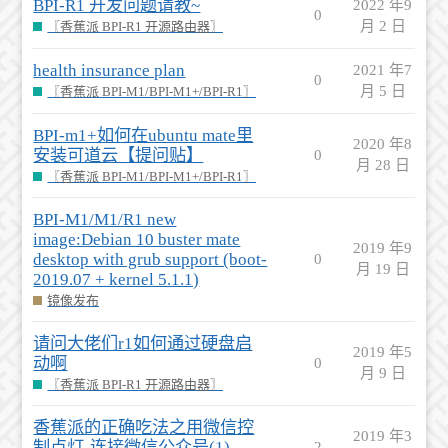
BPI-R1 开发问题请教~
2022 年9
0
月 2 日
〖香蕉派 BPI-R1 开源路由器〗
health insurance plan
2021 年7
0
月 5 日
〖香蕉派 BPI-M1/BPI-M1+/BPI-R1〗
BPI-m1+如何在ubuntu mate里
2020 年8
安装可道云【提问贴】
0
月 28 日
〖香蕉派 BPI-M1/BPI-M1+/BPI-R1〗
BPI-M1/M1/R1 new
image:Debian 10 buster mate
2019 年9
desktop with grub support (boot-
0
月 19 日
2019.07 + kernel 5.1.1)
镜像发布
请问大佬们r1如何通过硬盘启
2019 年5
动啊
0
月 9 日
〖香蕉派 BPI-R1 开源路由器〗
香蕉派的正确吃法之用微信控
2019 年3
制点灯-连接微信公众号(1)
2