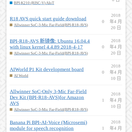
BPI-K210 (RISC-V) AIoT
2018
R18 AVS quick start guide download
0
年4 月
Allwinner SoC-3-Mic Far-Field(BPI-R18-AVS)
20 日
BPI-R18-AVS 新镜像: Ubuntu 16.04.4
2018
with linux kernel 4.4.89 2018-4-17
0
年4 月
20 日
Allwinner SoC-3-Mic Far-Field(BPI-R18-AVS)
2018
AIWorld P1 Kit development board
0
年4 月
AI World
10 日
Allwinner SoC-Only 3-Mic Far-Field
2018
Dev Kit (BPI-R18-AVS)for Amazon
1
年4 月
AVS
10 日
Allwinner SoC-3-Mic Far-Field(BPI-R18-AVS)
Banana Pi BPI-AI-Voice (Microsemi)
2018
module for speech recognition
1
年4 月