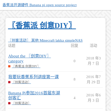
香蕉派开源硬件 Banana pi open source project
〖香蕉派 创意DIY〗
〖创客活动〗
其他
Minecraft
lakka
simpleNAS
话题
回复
活动
About the 〖创意DIY〗
2018 年3
category
0
月 7 日
〖香蕉派 创意DIY〗
我要玩香蕉系列讲座第一课
2016 年7
8
月 29 日
〖创客活动〗
Banana Pi参加2016首届东湖
2016 年6
创客汇
4
月 3 日
〖创客活动〗