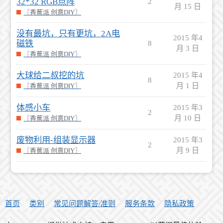
32*32 RGB点阵
2
月 15 日
〖香蕉派 创意DIY〗
没有最坑，只有更坑，2A电
2015 年4
磁铁
8
月 3 日
〖香蕉派 创意DIY〗
大球给二叔挖的坑
2015 年4
8
月 1 日
〖香蕉派 创意DIY〗
体感小车
2015 年3
2
月 10 日
〖香蕉派 创意DIY〗
废物利用-组装显示器
2015 年3
2
月 9 日
〖香蕉派 创意DIY〗
首页
类别
常见问题解答/准则
服务条款
隐私政策