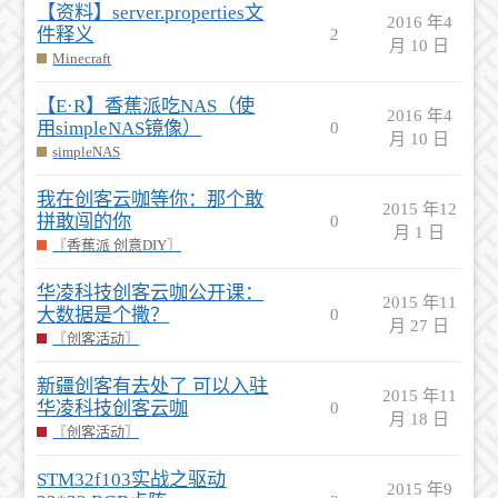
【资料】server.properties文
2016 年4
件释义
2
月 10 日
Minecraft
【E·R】香蕉派吃NAS（使
2016 年4
用simpleNAS镜像）
0
月 10 日
simpleNAS
我在创客云咖等你：那个敢
2015 年12
拼敢闯的你
0
月 1 日
〖香蕉派 创意DIY〗
华凌科技创客云咖公开课：
2015 年11
大数据是个撒？
0
月 27 日
〖创客活动〗
新疆创客有去处了 可以入驻
2015 年11
华凌科技创客云咖
0
月 18 日
〖创客活动〗
STM32f103实战之驱动
2015 年9