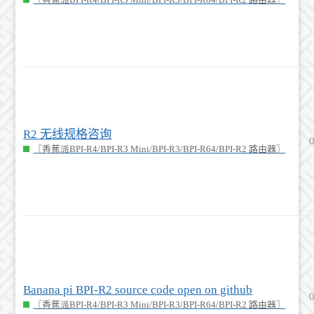
R2 无线规格咨询
〖香蕉派BPI-R4/BPI-R3 Mini/BPI-R3/BPI-R64/BPI-R2 路由器〗
Banana pi BPI-R2 source code open on github
〖香蕉派BPI-R4/BPI-R3 Mini/BPI-R3/BPI-R64/BPI-R2 路由器〗