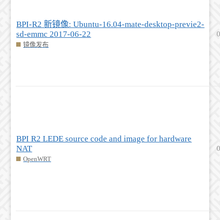
BPI-R2 新镜像: Ubuntu-16.04-mate-desktop-previe2-
sd-emmc 2017-06-22
镜像发布
BPI R2 LEDE source code and image for hardware
NAT
OpenWRT