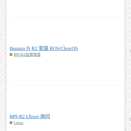
Banana Pi R2 安装 ROS/ClearOS
BPI-R2应用项目
BPI-R2 Uboot 询问
Linux