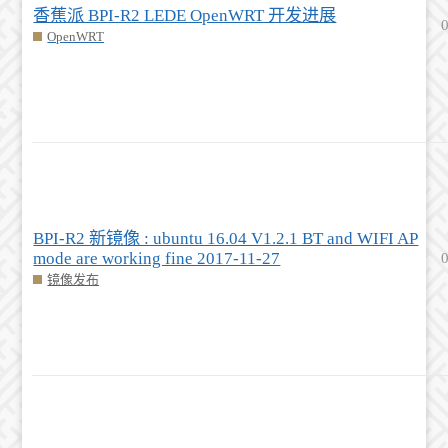
香蕉派 BPI-R2 LEDE OpenWRT 开发进展
OpenWRT
BPI-R2 新镜像 : ubuntu 16.04 V1.2.1 BT and WIFI AP
mode are working fine 2017-11-27
镜像发布