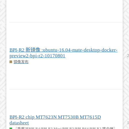
BPI-R2 新镜像 :ubuntu-16.04-mate-desktop-docker-
preview2-bpi-r2-10170801
镜像发布
BPI-R2 chip MT7623N MT7530B MT7615D
datasheet
〖香蕉派BPI-R4/BPI-R3 Mini/BPI-R3/BPI-R64/BPI-R2 路由器〗