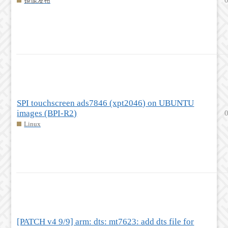
镜像发布
SPI touchscreen ads7846 (xpt2046) on UBUNTU
images (BPI-R2)
Linux
[PATCH v4 9/9] arm: dts: mt7623: add dts file for