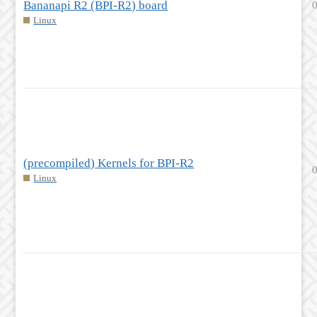
Bananapi R2 (BPI-R2) board
Linux
(precompiled) Kernels for BPI-R2
Linux