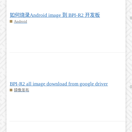
如何烧录Android image 到 BPI-R2 开发板
Android
BPI-R2 all image download from google driver
镜像发布