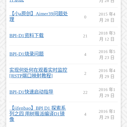
月 28 日
【小a原创】Aimer39问题处
2015 年4
0
理
月 28 日
2018 年3
BPI-D1资料下载
21
月 12 日
2016 年5
BPI-D1烧录问题
4
月 23 日
实现何处何在观看实时监控
2016 年4
2
[RSTP端口映射教程]
月 29 日
2016 年1
BPI-D1快速启动指导
22
月 29 日
【jifenbao】BPI D1 探索系
2016 年1
列之四 用树莓派编译D1镜
4
月 29 日
像