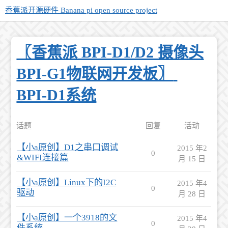
香蕉派开源硬件 Banana pi open source project
〖香蕉派 BPI-D1/D2 摄像头
BPI-G1物联网开发板〗
BPI-D1系统
话题
回复
活动
【小a原创】D1之串口调试
2015 年2
0
&WIFI连接篇
月 15 日
【小a原创】Linux下的I2C
2015 年4
0
驱动
月 28 日
【小a原创】一个3918的文
2015 年4
0
件系统